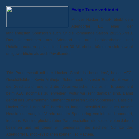
Ewige Treue verbindet
Mit der Hacker GmbH bleibt dem
Adendorfer EC einer der
langjährigsten Sponsoren auch für die kommende Saison 2025/26 treu.
Das Unternehmen aus Adendorf ist auf Lackierarbeiten und
Unfallreparaturen spezialisiert. Über 30 Mitarbeiter kümmern sich sowohl
um gewerbliche als auch Privatkunden.
‘Die Partnerschaft mit der Hacker GmbH ist besonders’, betont AEC-
Geschäftsführer Kevin Matheja. ‘Schon nach kürzester Bedenkzeit waren
die Geschäftsführung und die Verantwortlichen sicher, ihr Engagement
beim AEC nochmals zu erweitern, wofür wir sehr dankbar sind. Damit
gehört das Unternehmen nunmehr zu unseren Silber-Sponsoren. Dass die
Hacker GmbH den AEC bereits so lange unterstützt und auch unsere
Neustrukturierung im Verein und im Sponsoring versteht und honoriert,
freut uns. Wir sind glücklich über Partnerschaften, die seit so vielen Jahren
bestehen und mit denen wir gemeinsam die nächsten Schritte des
Adendorfer Eishockeys planen können’, so Matheja.